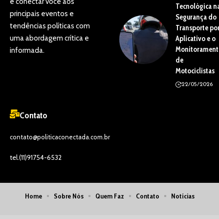
é conectar você aos
Tecnológica n
principais eventos e
Segurança do
tendências políticas com
Transporte po
uma abordagem crítica e
Aplicativo e o
Monitorament
informada.
de
Motociclistas
22/05/2026
Contato
contato@politicaconectada.com.br
tel.(11)91754-6532
Home
Sobre Nós
Quem Faz
Contato
Notícias