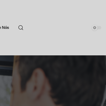
e Nós