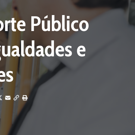
rte Público
gualdades e
es