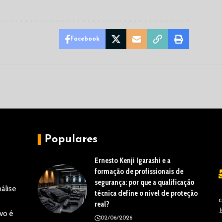
Facebook
Populares
Ernesto Kenji Igarashi e a
formação de profissionais de
segurança: por que a qualificação
álise
técnica define o nível de proteção
c
real?
.
vo é
02/06/2026