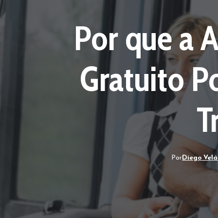
Por que a 
Gratuito P
T
Por
Diego Vel