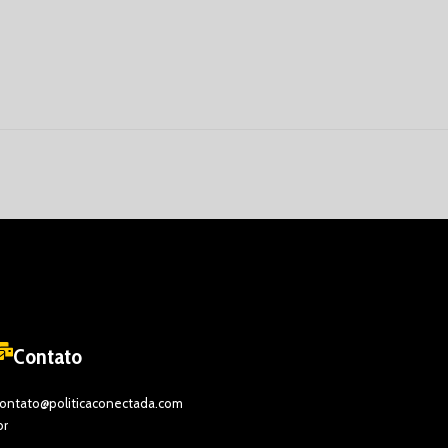
Contato
ontato@politicaconectada.com
br