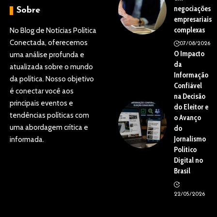
negociações
Sobre
empresariais
complexas
No Blog de Notícias Política
Conectada, oferecemos
07/08/2026
O Impacto
uma análise profunda e
da
atualizada sobre o mundo
Informação
da política. Nosso objetivo
Confiável
é conectar você aos
na Decisão
principais eventos e
do Eleitor e
tendências políticas com
o Avanço
uma abordagem crítica e
do
Jornalismo
informada.
Político
Digital no
Brasil
22/05/2026