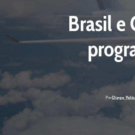
Brasil 
progr
Por
Diego Velá