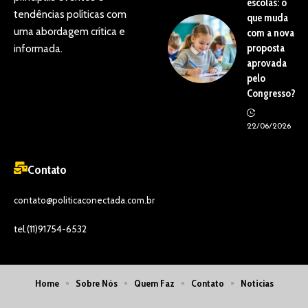
escolas: o
tendências políticas com
que muda
uma abordagem crítica e
com a nova
proposta
informada.
aprovada
pelo
Congresso?
22/06/2026
Contato
contato@politicaconectada.com.br
tel.(11)91754-6532
Home
Sobre Nós
Quem Faz
Contato
Notícias