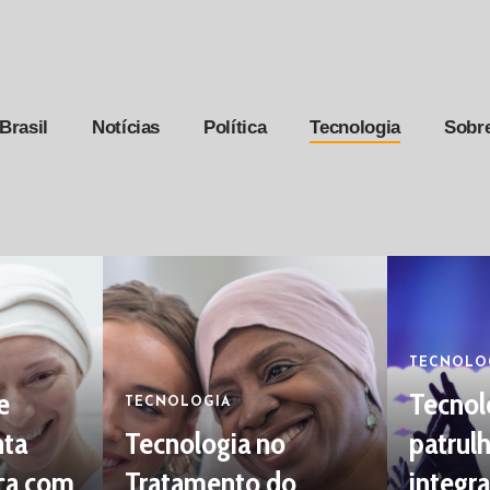
Brasil
Notícias
Política
Tecnologia
Sobr
TECNOLO
e
Tecnol
TECNOLOGIA
nta
Tecnologia no
patrul
ça com
Tratamento do
integr