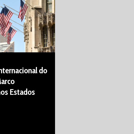
nternacional do
Marco
nos Estados