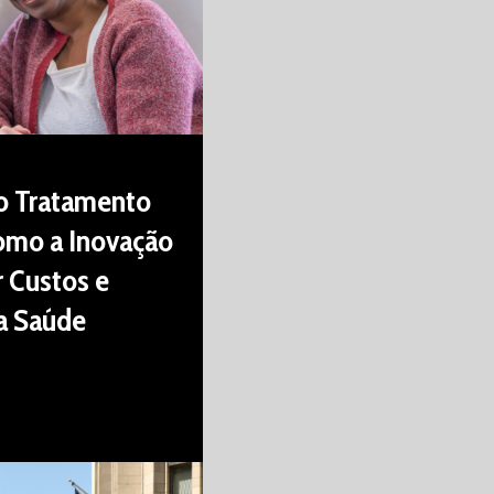
o Tratamento
omo a Inovação
 Custos e
a Saúde