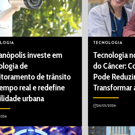
LOGIA
TECNOLOGIA
ianópolis investe em
Tecnologia n
ologia de
do Câncer: C
toramento de trânsito
Pode Reduzir
empo real e redefine
Transformar 
lidade urbana
26/03/2026
2026