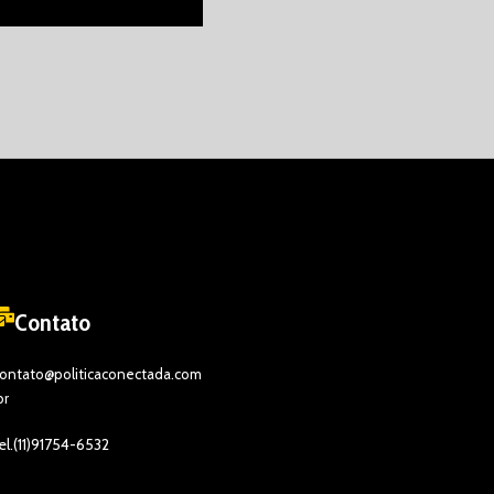
Contato
ontato@politicaconectada.com
br
el.(11)91754-6532