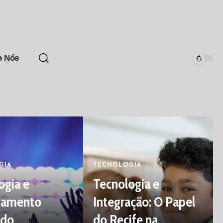
e Nós
GIA
TECNOLOGIA
ogia e
Tecnologia e
hamento
Integração: O Papel
ado
do Recife na