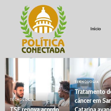
Início
TECNOLOGIA
Tratamento d
câncer em Sa
TECNOLOGIA
TSE renova acordo
Catarina avan