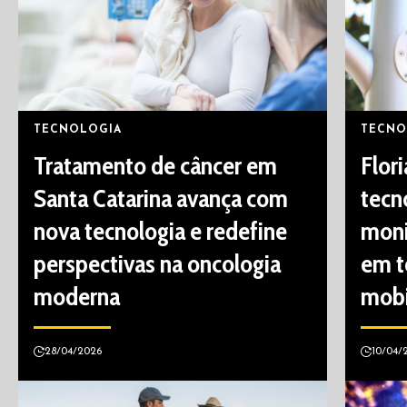
TECNOLOGIA
TECNO
Tratamento de câncer em
Flor
Santa Catarina avança com
tecn
nova tecnologia e redefine
moni
perspectivas na oncologia
em t
moderna
mobi
28/04/2026
10/04/