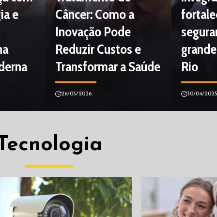
ia e
Câncer: Como a
fortal
Inovação Pode
segura
na
Reduzir Custos e
grande
derna
Transformar a Saúde
Rio
26/03/2026
30/04/202
Tecnologia