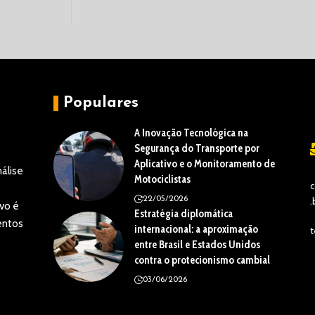
Populares
A Inovação Tecnológica na
Segurança do Transporte por
Aplicativo e o Monitoramento de
álise
Motociclistas
c
22/05/2026
.
vo é
Estratégia diplomática
entos
internacional: a aproximação
t
entre Brasil e Estados Unidos
contra o protecionismo cambial
03/06/2026