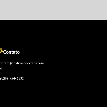
Contato
ontato@politicaconectada.com
br
el.(11)91754-6532