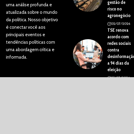
gestão de
uma análise profunda e
risco no
atualizada sobre o mundo
agronegócio
da política. Nosso objetivo
02/07/2026
é conectar você aos
TSE renova
principais eventos e
acordo com
tendências políticas com
redes sociais
uma abordagem crítica e
contra
desinformaçã
informada.
a 94 dias da
eleição
03/07/2026
Contato
contato@politicaconectada.com.br
tel.(11)91754-6532