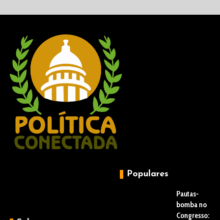
Populares
Pautas-
bomba no
Congresso: