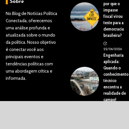
Sobre
por que o
impasse
No Blog de Notícias Política
fiscal virou
Conectada, oferecemos
teste para a
uma análise profunda e
democracia
atualizada sobre o mundo
brasileira?
da política. Nosso objetivo
é conectar você aos
22/06/2026
Engenharia
principais eventos e
aplicada:
tendências políticas com
Quando o
uma abordagem crítica e
conhecimento
informada.
técnico
encontra a
realidade de
campo!
28/05/2026
Contato