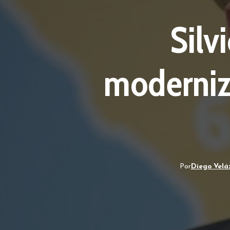
Silv
moderniz
Por
Diego Velá