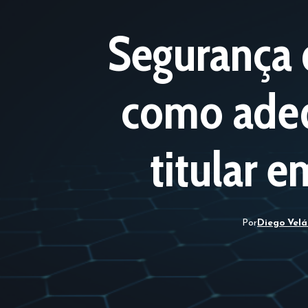
Segurança 
como adeq
titular 
Por
Diego Vel