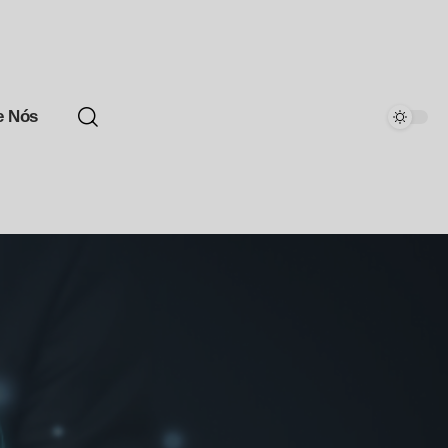
e Nós