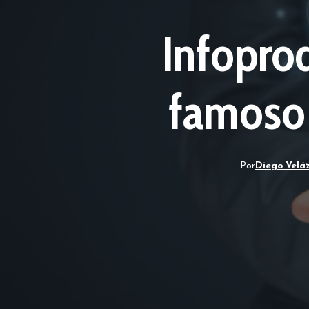
Infopro
famoso
Por
Diego Velá