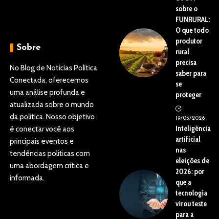
sobre o
FUNRURAL:
O que todo
produtor
Sobre
rural
precisa
No Blog de Notícias Política
saber para
Conectada, oferecemos
se
uma análise profunda e
proteger
atualizada sobre o mundo
da política. Nosso objetivo
19/05/2026
Inteligência
é conectar você aos
artificial
principais eventos e
nas
tendências políticas com
eleições de
uma abordagem crítica e
2026: por
informada.
que a
tecnologia
virou teste
para a