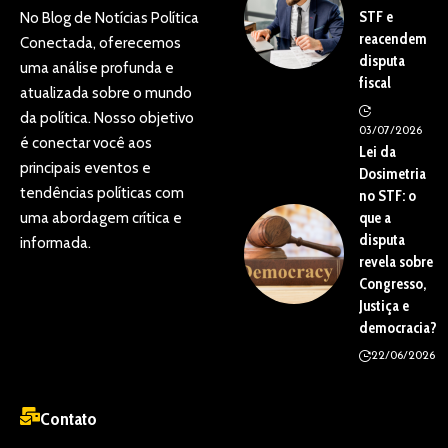
STF e
No Blog de Notícias Política
reacendem
Conectada, oferecemos
disputa
uma análise profunda e
fiscal
atualizada sobre o mundo
da política. Nosso objetivo
03/07/2026
é conectar você aos
Lei da
principais eventos e
Dosimetria
tendências políticas com
no STF: o
uma abordagem crítica e
que a
disputa
informada.
revela sobre
Congresso,
Justiça e
democracia?
22/06/2026
Contato